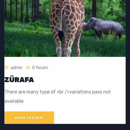
admin
0 Yorum
ZÜRAFA
There are many type of <br />variations pass not
available
DAHA FAZLASI