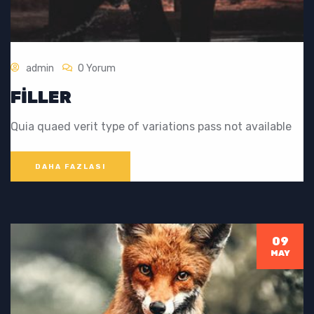
admin
0 Yorum
FILLER
Quia quaed verit type of variations pass not available
DAHA FAZLASI
09
MAY