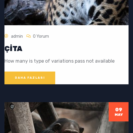
admin
0 Yorum
ÇITA
How many is type of variations pass not available
DAHA FAZLASI
09
MAY