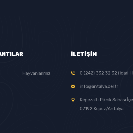
ANTILAR
İLETİŞİM
0 (242) 332 32 32 (İdari H
l
Hayvanlarımız
info@antalya.bel.tr
Kepezaltı Piknik Sahası İçer
07192 Kepez/Antalya