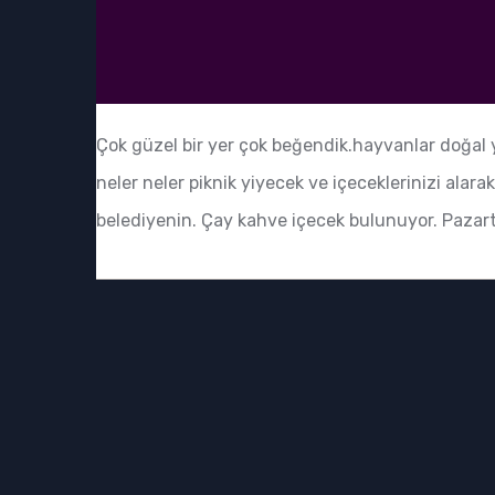
Çok güzel bir yer çok beğendik.hayvanlar doğal 
neler neler piknik yiyecek ve içeceklerinizi alara
belediyenin. Çay kahve içecek bulunuyor. Pazarte