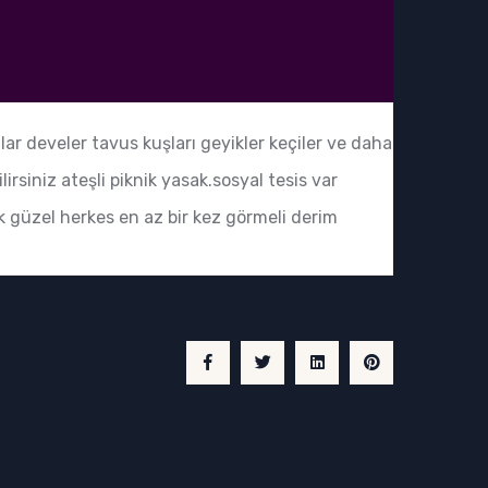
r develer tavus kuşları geyikler keçiler ve daha
rsiniz ateşli piknik yasak.sosyal tesis var
k güzel herkes en az bir kez görmeli derim