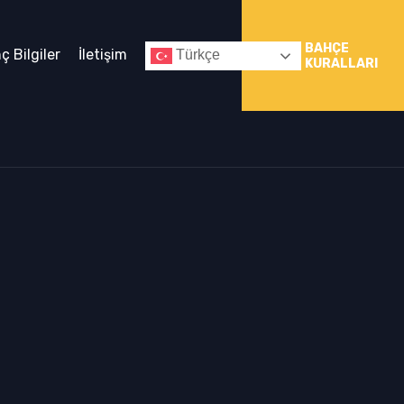
BAHÇE
nç Bilgiler
İletişim
Türkçe
KURALLARI