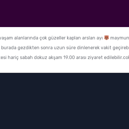
yaşam alanlarında çok güzeller kaplan arslan ayı
maymunla
k burada gezdikten sonra uzun süre dinlenerek vakit geçirebili
si hariç sabah dokuz akşam 19.00 arası ziyaret edilebilir.co