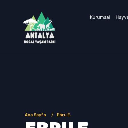
Kurumsal
Hayva
Ana Sayfa
Ebru E.