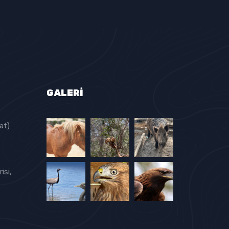
GALERI
at)
isi,