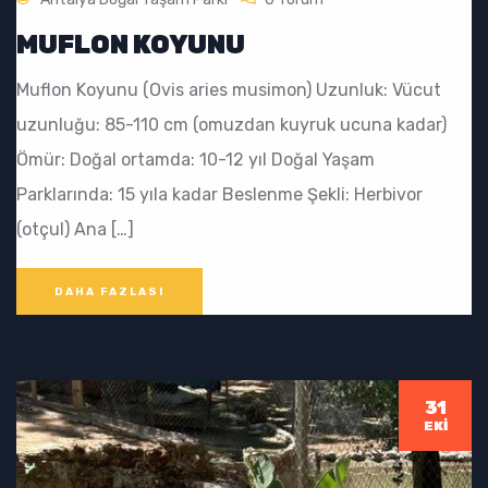
MUFLON KOYUNU
Muflon Koyunu (Ovis aries musimon) Uzunluk: Vücut
uzunluğu: 85-110 cm (omuzdan kuyruk ucuna kadar)
Ömür: Doğal ortamda: 10-12 yıl Doğal Yaşam
Parklarında: 15 yıla kadar Beslenme Şekli: Herbivor
(otçul) Ana […]
DAHA FAZLASI
31
EKI