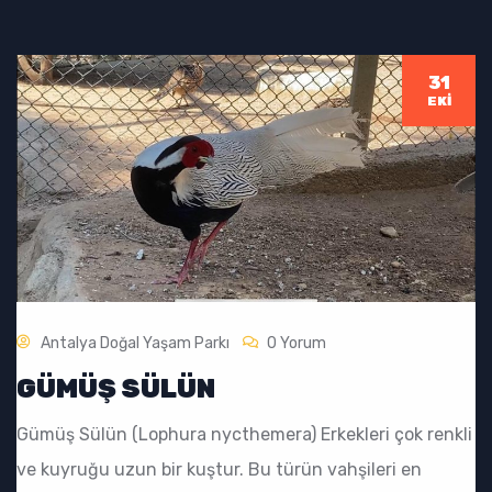
31
EKI
Antalya Doğal Yaşam Parkı
0 Yorum
GÜMÜŞ SÜLÜN
Gümüş Sülün (Lophura nycthemera) Erkekleri çok renkli
ve kuyruğu uzun bir kuştur. Bu türün vahşileri en