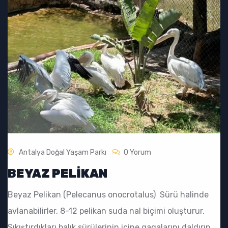
Antalya Doğal Yaşam Parkı
0 Yorum
BEYAZ PELIKAN
Beyaz Pelikan (Pelecanus onocrotalus) Sürü halinde
avlanabilirler. 8-12 pelikan suda nal biçimi oluşturur.
Sıkıştırdıkları balık sürülerinin içine gagalarını daldırıp,