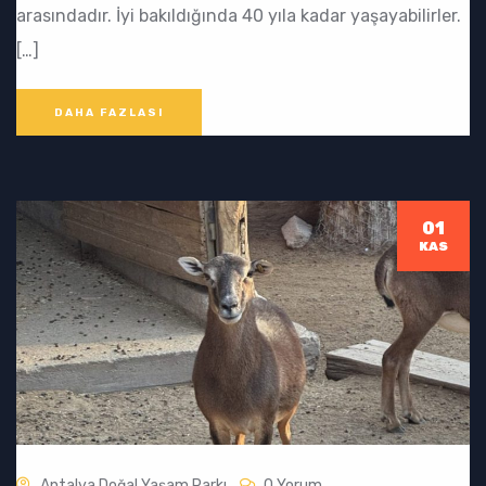
arasındadır. İyi bakıldığında 40 yıla kadar yaşayabilirler.
[…]
DAHA FAZLASI
01
KAS
Antalya Doğal Yaşam Parkı
0 Yorum