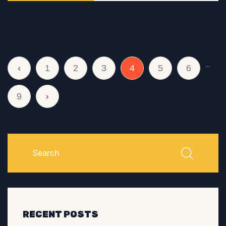
…
1
2
3
4
5
6
9
RECENT POSTS