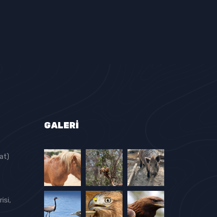
GALERI
at)
isi,