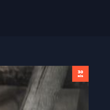
30
NIS