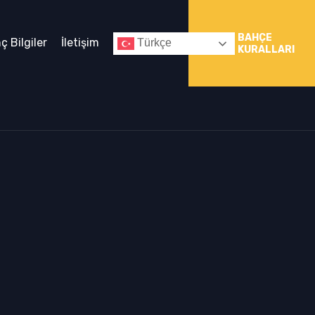
BAHÇE
nç Bilgiler
İletişim
Türkçe
KURALLARI