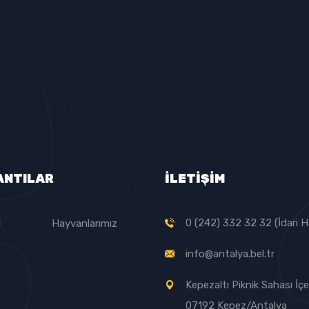
ANTILAR
İLETİŞİM
0 (242) 332 32 32 (İdari H
l
Hayvanlarımız
info@antalya.bel.tr
Kepezaltı Piknik Sahası İçer
07192 Kepez/Antalya