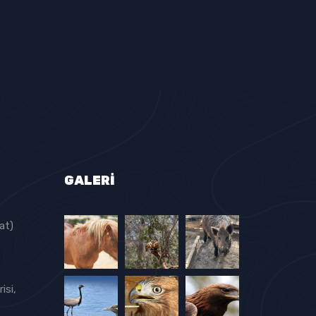
GALERI
at)
isi,