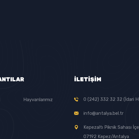
ANTILAR
İLETİŞİM
0 (242) 332 32 32 (İdari H
l
Hayvanlarımız
info@antalya.bel.tr
Kepezaltı Piknik Sahası İçer
07192 Kepez/Antalya