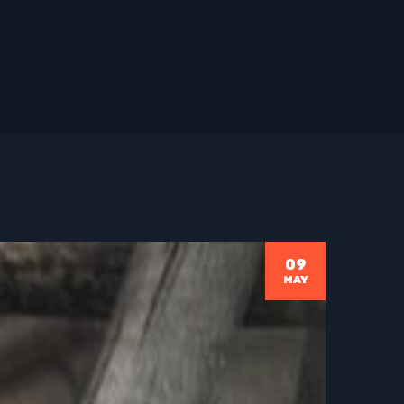
09
MAY