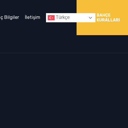
BAHÇE
nç Bilgiler
İletişim
Türkçe
KURALLARI