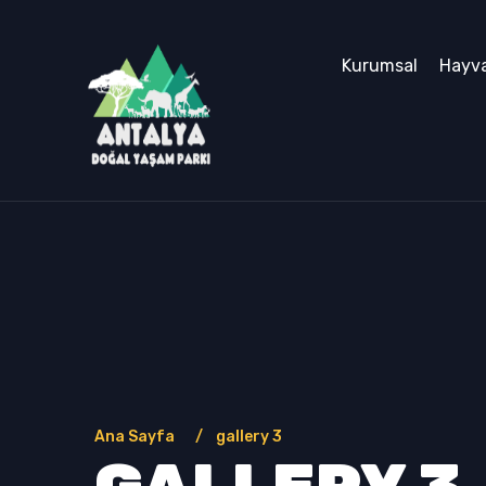
Kurumsal
Hayva
Ana Sayfa
gallery 3