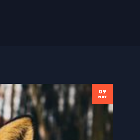
09
MAY