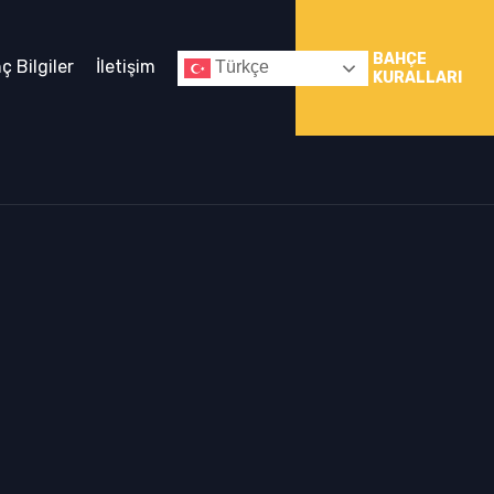
BAHÇE
nç Bilgiler
İletişim
Türkçe
KURALLARI