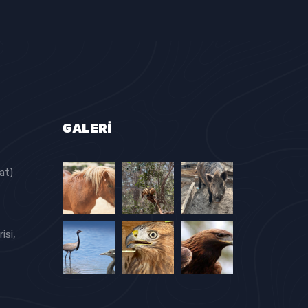
GALERI
at)
isi,