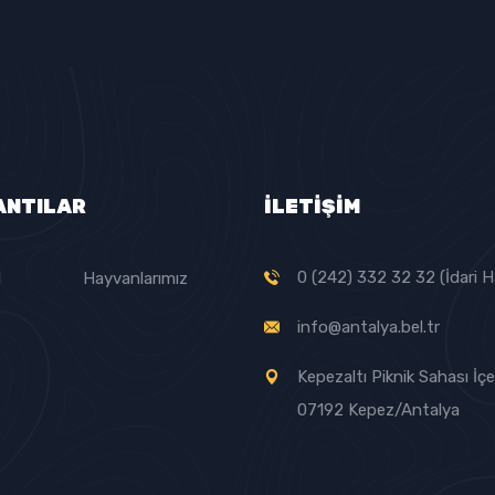
ANTILAR
İLETİŞİM
0 (242) 332 32 32 (İdari H
l
Hayvanlarımız
info@antalya.bel.tr
Kepezaltı Piknik Sahası İçer
07192 Kepez/Antalya