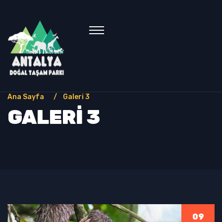
Ana Sayfa
Galeri 3
GALERI 3
09