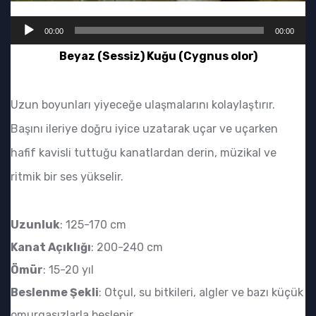
Ses
00:00
00:00
oynatıcı
Beyaz (Sessiz) Kuğu (Cygnus olor)
Uzun boyunları yiyeceğe ulaşmalarını kolaylaştırır.
Başını ileriye doğru iyice uzatarak uçar ve uçarken
hafif kavisli tuttuğu kanatlardan derin, müzikal ve
ritmik bir ses yükselir.
Uzunluk
: 125-170 cm
Kanat Açıklığı
: 200-240 cm
Ömür
: 15-20 yıl
Beslenme Şekli
: Otçul, su bitkileri, algler ve bazı küçük
omurgasızlarla beslenir.