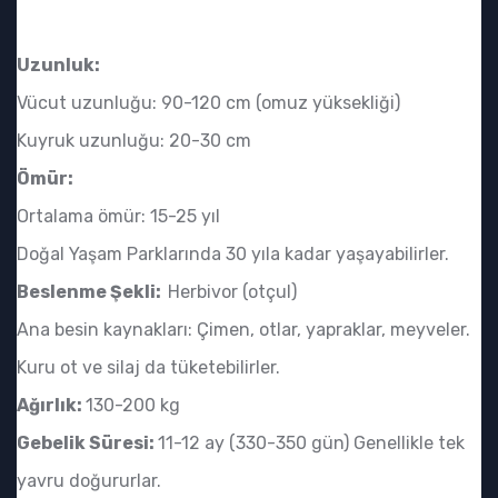
Uzunluk:
Vücut uzunluğu: 90-120 cm (omuz yüksekliği)
Kuyruk uzunluğu: 20-30 cm
Ömür:
Ortalama ömür: 15-25 yıl
Doğal Yaşam Parklarında 30 yıla kadar yaşayabilirler.
Beslenme Şekli:
Herbivor (otçul)
Ana besin kaynakları: Çimen, otlar, yapraklar, meyveler.
Kuru ot ve silaj da tüketebilirler.
Ağırlık:
130-200 kg
Gebelik Süresi:
11-12 ay (330-350 gün) Genellikle tek
yavru doğururlar.